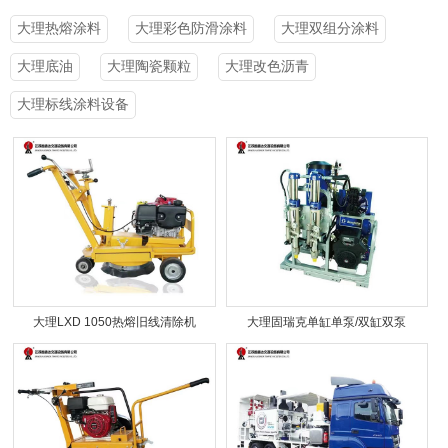
大理热熔涂料
大理彩色防滑涂料
大理双组分涂料
大理底油
大理陶瓷颗粒
大理改色沥青
大理标线涂料设备
大理LXD 1050热熔旧线清除机
大理固瑞克单缸单泵/双缸双泵